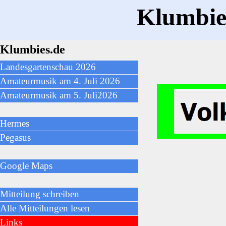
Direkt zum Seiteninhalt
Klumbie
Klumbies.de
Menü überspringen
Landesgartenschau 2026
Amateurmusik am 4. Juli 2026
Amateurmusik am 5. Juli2026
Hermes
Pegasus
Google Maps
▼
Mitteilung schreiben
Alle Mitteilungen lesen
Links